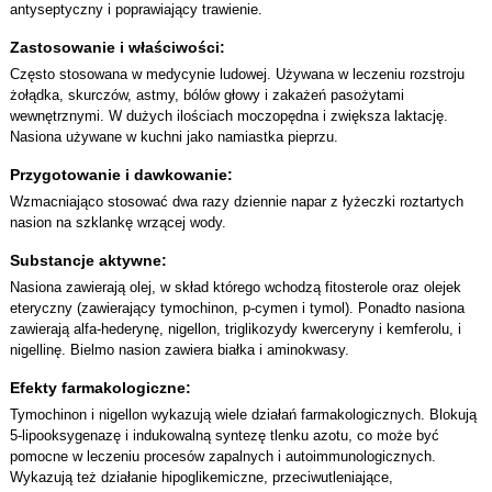
antyseptyczny i poprawiający trawienie.
Zastosowanie i właściwości:
Często stosowana w medycynie ludowej. Używana w leczeniu rozstroju
żołądka, skurczów, astmy, bólów głowy i zakażeń pasożytami
wewnętrznymi. W dużych ilościach moczopędna i zwiększa laktację.
Nasiona używane w kuchni jako namiastka pieprzu.
Przygotowanie i dawkowanie:
Wzmacniająco stosować dwa razy dziennie napar z łyżeczki roztartych
nasion na szklankę wrzącej wody.
Substancje aktywne:
Nasiona zawierają olej, w skład którego wchodzą fitosterole oraz olejek
eteryczny (zawierający tymochinon, p-cymen i tymol). Ponadto nasiona
zawierają alfa-hederynę, nigellon, triglikozydy kwerceryny i kemferolu, i
nigellinę. Bielmo nasion zawiera białka i aminokwasy.
Efekty farmakologiczne:
Tymochinon i nigellon wykazują wiele działań farmakologicznych. Blokują
5-lipooksygenazę i indukowalną syntezę tlenku azotu, co może być
pomocne w leczeniu procesów zapalnych i autoimmunologicznych.
Wykazują też działanie hipoglikemiczne, przeciwutleniające,